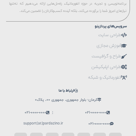
برنامه‌نویسی و تجربه در حوزه انفورماتیک، راه‌حل‌هایی ارائه می‌دهیم که نه‌تنها
نیازهای امروز شما را برآورده می‌کند، بلکه آینده کسب‌وکارتان را تضمین می‌کند.
سرویس‌های پردازینو
طراحی سایت
آموزش مجازی
طراح و گرافیست
طراحی اپلیکیشن
انفورماتیک و شبکه
ارتباط با ما
کرمان؛ بلوار جمهوری، جمهوری 00، پلاک0
021-0000-0000
021-0000-0000
support[at]pardazino.ir
021-0000-0000